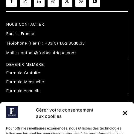
NOUS CONTACTER
Paris - France
Téléphone (Paris) : +33(0) 1.82.88.18.33
Mail : contact@forbesafrique.com
DEVENIR MEMBRE
Formule Gratuite
Formule Mensuelle
Formule Annuelle
JOINDRE L'ÉQUIPE
Gérer votre consentement
Rédaction
aux cookies
Service partenariat
Pour offrir les meilleures expériences, nous utilisons des technologies
Développement commercial
telles que les cookies pour stocker et/ou accéder aux informations des