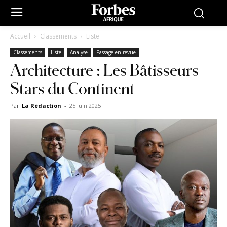
Accueil
Classements
Liste
Classements
Liste
Analyse
Passage en revue
Architecture : Les Bâtisseurs
Stars du Continent
Par
La Rédaction
-
25 juin 2025