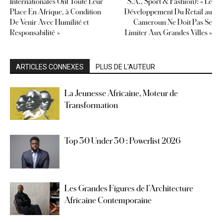
Internationales Ont Toute Leur
S.A., Sport & Fashion): « Le
Place En Afrique, à Condition
Développement Du Retail au
De Venir Avec Humilité et
Cameroun Ne Doit Pas Se
Responsabilité »
Limiter Aux Grandes Villes »
ARTICLES CONNEXES
PLUS DE L'AUTEUR
La Jeunesse Africaine, Moteur de
Transformation
Top 30 Under 30 : Powerlist 2026
Les Grandes Figures de l’Architecture
Africaine Contemporaine