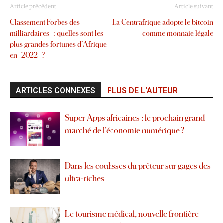
Article précédent
Article suivant
Classement Forbes des
La Centrafrique adopte le bitcoin
milliardaires : quelles sont les
comme monnaie légale
plus grandes fortunes d’Afrique
en 2022 ?
ARTICLES CONNEXES
PLUS DE L'AUTEUR
Super Apps africaines : le prochain grand
marché de l’économie numérique ?
Dans les coulisses du prêteur sur gages des
ultra-riches
Le tourisme médical, nouvelle frontière