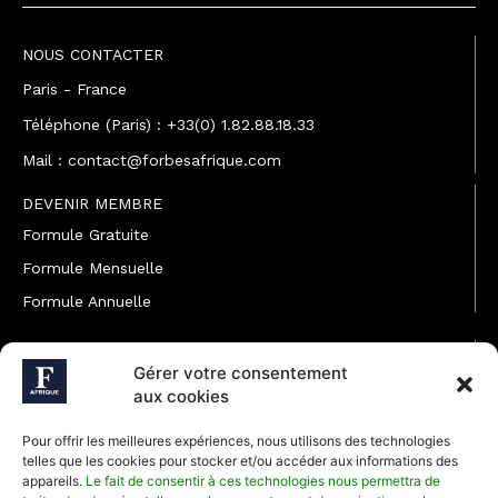
NOUS CONTACTER
Paris - France
Téléphone (Paris) : +33(0) 1.82.88.18.33
Mail : contact@forbesafrique.com
DEVENIR MEMBRE
Formule Gratuite
Formule Mensuelle
Formule Annuelle
JOINDRE L'ÉQUIPE
Gérer votre consentement
Rédaction
aux cookies
Service partenariat
Pour offrir les meilleures expériences, nous utilisons des technologies
Développement commercial
telles que les cookies pour stocker et/ou accéder aux informations des
appareils.
Le fait de consentir à ces technologies nous permettra de
Communiquer avec Forbes Afrique