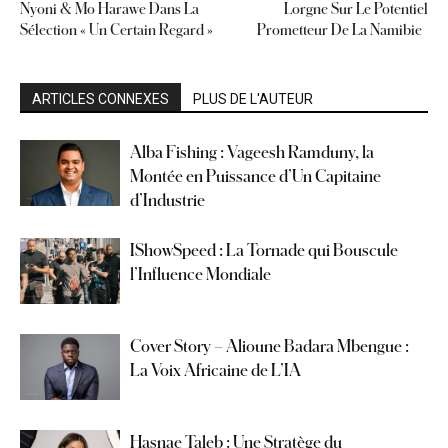
Nyoni & Mo Harawe Dans La
Lorgne Sur Le Potentiel
Sélection « Un Certain Regard »
Prometteur De La Namibie
ARTICLES CONNEXES
PLUS DE L'AUTEUR
Alba Fishing : Vageesh Ramduny, la
Montée en Puissance d’Un Capitaine
d’Industrie
IShowSpeed : La Tornade qui Bouscule
l’Influence Mondiale
Cover Story – Alioune Badara Mbengue :
La Voix Africaine de L’IA
Hasnae Taleb : Une Stratège du