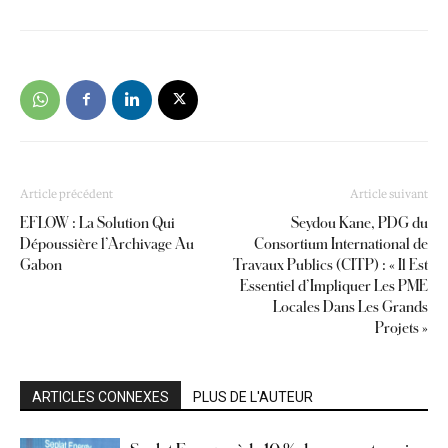
Article précédent
Article suivant
EFLOW : La Solution Qui
Seydou Kane, PDG du
Dépoussière l’Archivage Au
Consortium International de
Gabon
Travaux Publics (CITP) : « Il Est
Essentiel d’Impliquer Les PME
Locales Dans Les Grands
Projets »
ARTICLES CONNEXES
PLUS DE L'AUTEUR