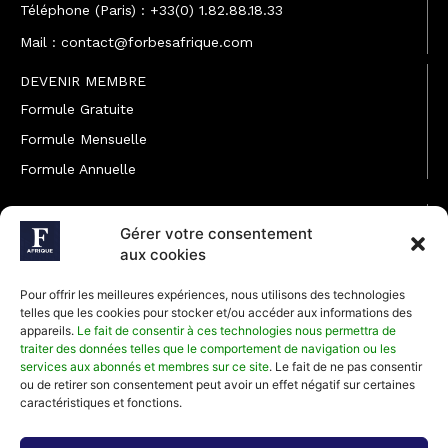
Téléphone (Paris) : +33(0) 1.82.88.18.33
Mail : contact@forbesafrique.com
DEVENIR MEMBRE
Formule Gratuite
Formule Mensuelle
Formule Annuelle
JOINDRE L'ÉQUIPE
Gérer votre consentement
Rédaction
aux cookies
Service partenariat
Pour offrir les meilleures expériences, nous utilisons des technologies
Développement commercial
telles que les cookies pour stocker et/ou accéder aux informations des
appareils.
Le fait de consentir à ces technologies nous permettra de
Communiquer avec Forbes Afrique
traiter des données telles que le comportement de navigation ou les
services aux abonnés et membres sur ce site
. Le fait de ne pas consentir
ou de retirer son consentement peut avoir un effet négatif sur certaines
Média Kit 2026
caractéristiques et fonctions.