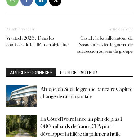
Article précédent
Article suivant
Vivatech 2026 : Dans les
Castel : la bataille autour de
coulisses de la HR-Tech africaine
Sosucam ravive la guerre de
succession au sein du groupe
ARTICLES CONNEXES
PLUS DE L'AUTEUR
Afrique du Sud : le groupe bancaire Capitec
change de raison sociale
La Côte d’Ivoire lance un plan de plus 1
000 milliards de francs CFA pour
développer la filière du palmier à huile