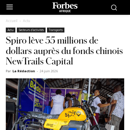
Accueil
Actu
Actu
Secteurs d'activités
Transports
Spiro lève 55 millions de
dollars auprès du fonds chinois
NewTrails Capital
Par
La Rédaction
-
24 juin 2026