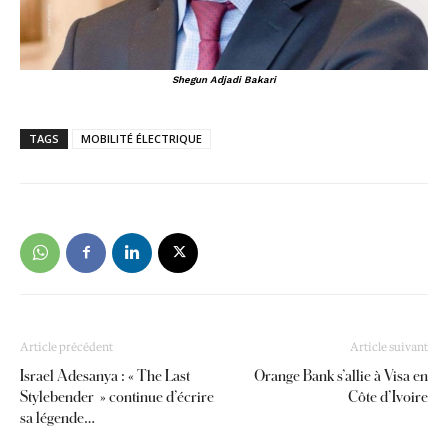
Shegun Adjadi Bakari
TAGS
MOBILITÉ ÉLECTRIQUE
Article précédent
Article suivant
Israel Adesanya : « The Last
Orange Bank s’allie à Visa en
Stylebender » continue d’écrire
Côte d’Ivoire
sa légende…