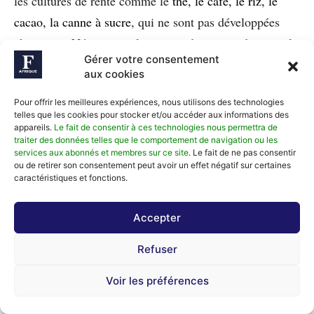
les cultures de rente comme le
thé, le café, le riz, le
cacao, la canne à sucre
, qui ne sont pas développées
chez nous. Néanmoins, le secteur des mines demeure le
Gérer votre consentement
pilier de l’économie congolaise. La croissance
aux cookies
économique du pays est soutenue par les exportations
Pour offrir les meilleures expériences, nous utilisons des technologies
des produits miniers marchands. L’économie congolaise
telles que les cookies pour stocker et/ou accéder aux informations des
a résisté après le Covid-19 parce que les prix des
appareils.
Le fait de consentir à ces technologies nous permettra de
traiter des données telles que le comportement de navigation ou les
métaux ont augmenté en 2021 et ont permis de soutenir
services aux abonnés et membres sur ce site
. Le fait de ne pas consentir
ou de retirer son consentement peut avoir un effet négatif sur certaines
la croissance. Des politiques publiques sont nécessaires
caractéristiques et fonctions.
pour faciliter un développement à grande échelle du
secteur minier à travers toute la République et pas
Accepter
seulement dans le Katanga. Toutes les provinces du
Refuser
pays ont un potentiel minier.
Voir les préférences