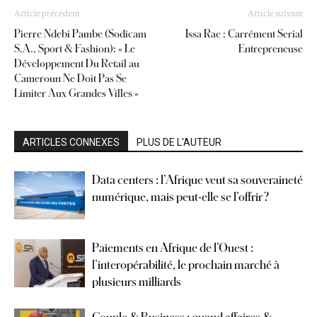
Article précédent
Article suivant
Pierre Ndebi Pambe (Sodicam
Issa Rae : Carrément Serial
S.A., Sport & Fashion): « Le
Entrepreneuse
Développement Du Retail au
Cameroun Ne Doit Pas Se
Limiter Aux Grandes Villes »
ARTICLES CONNEXES
PLUS DE L'AUTEUR
Data centers : l’Afrique veut sa souveraineté
numérique, mais peut-elle se l’offrir ?
Paiements en Afrique de l’Ouest :
l’interopérabilité, le prochain marché à
plusieurs milliards
Couple & Business : quand affaires &