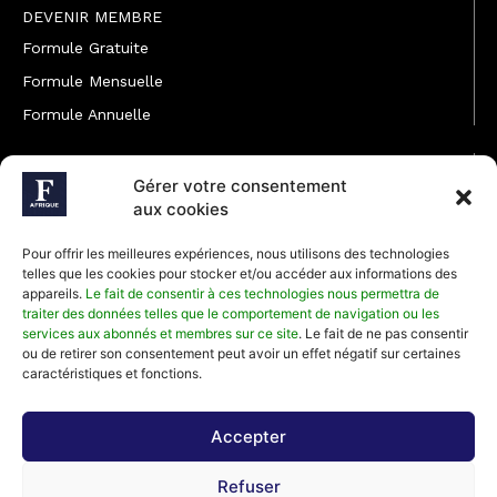
DEVENIR MEMBRE
Formule Gratuite
Formule Mensuelle
Formule Annuelle
JOINDRE L'ÉQUIPE
Gérer votre consentement
Rédaction
aux cookies
Service partenariat
Pour offrir les meilleures expériences, nous utilisons des technologies
Développement commercial
telles que les cookies pour stocker et/ou accéder aux informations des
appareils.
Le fait de consentir à ces technologies nous permettra de
Communiquer avec Forbes Afrique
traiter des données telles que le comportement de navigation ou les
services aux abonnés et membres sur ce site
. Le fait de ne pas consentir
ou de retirer son consentement peut avoir un effet négatif sur certaines
Média Kit 2026
caractéristiques et fonctions.
Accepter
Abonnez-vous à la newsletter de Forbes Afrique et recevez
Refuser
régulièrement nos meilleurs articles