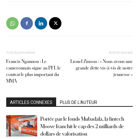
Article précédent
Article suivant
Francis Ngannou : Le
Lionel Zinsou : « Nous avons une
camerounais signe au PFL le
grande dette vis-à-vis de notre
contrat le plus important du
jeunesse »
MMA
ARTICLES CONNEXES
PLUS DE L'AUTEUR
Portée par le fonds Mubadala, la fintech
Moove franchit le cap des 2 milliards de
dollars de valorisation