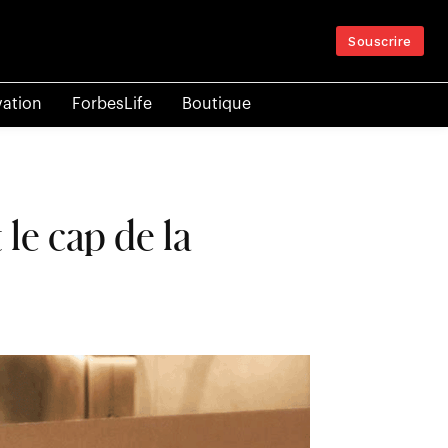
Souscrire
vation
ForbesLife
Boutique
le cap de la