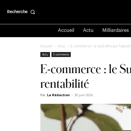
Recherche
Accueil
Actu
Milliardaires
Accueil
Actu
E-commerce : le Sud-Africain Takealot
Actu
E-commerce
E-commerce : le Sud
rentabilité
Par
La Rédaction
-
30 juin 2026