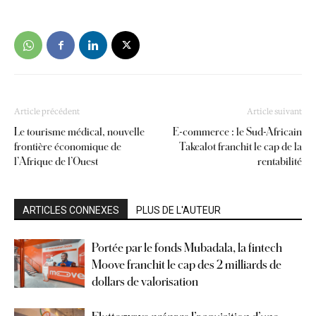
Article précédent
Article suivant
Le tourisme médical, nouvelle
E-commerce : le Sud-Africain
frontière économique de
Takealot franchit le cap de la
l’Afrique de l’Ouest
rentabilité
ARTICLES CONNEXES
PLUS DE L'AUTEUR
Portée par le fonds Mubadala, la fintech
Moove franchit le cap des 2 milliards de
dollars de valorisation