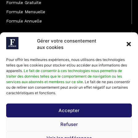
Formule Gratuite
Formule Mensuelle
Formule Annuelle
JOINDRE L'ÉQUIPE
Gérer votre consentement
Rédaction
aux cookies
Service partenariat
Pour offrir les meilleures expériences, nous utilisons des technologies
Développement commercial
telles que les cookies pour stocker et/ou accéder aux informations des
appareils.
Le fait de consentir à ces technologies nous permettra de
Communiquer avec Forbes Afrique
traiter des données telles que le comportement de navigation ou les
services aux abonnés et membres sur ce site
. Le fait de ne pas consentir
ou de retirer son consentement peut avoir un effet négatif sur certaines
Média Kit 2026
caractéristiques et fonctions.
Accepter
Abonnez-vous à la newsletter de Forbes Afrique et recevez
Refuser
régulièrement nos meilleurs articles