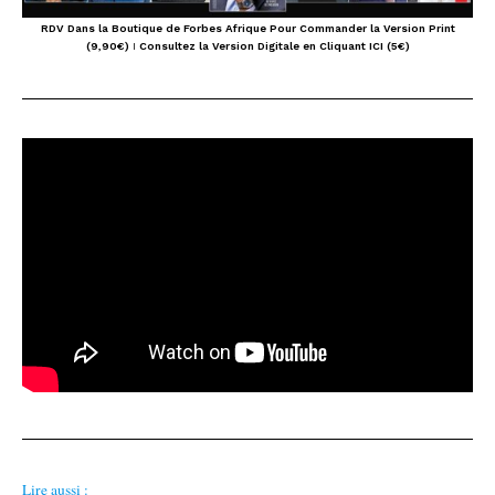
RDV Dans la Boutique de Forbes Afrique Pour Commander la Version Print
(9,90€)
I
Consultez la Version Digitale en Cliquant ICI (5€)
Lire aussi :