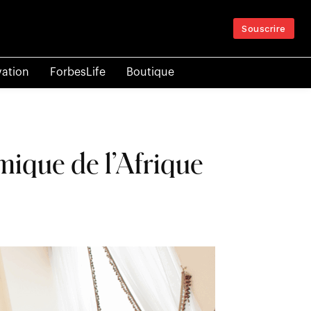
Souscrire
vation
ForbesLife
Boutique
mique de l’Afrique