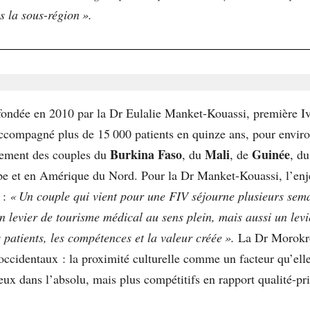
s la sous-région ».
ondée en 2010 par la Dr Eulalie Manket-Kouassi, première Ivo
accompagné plus de 15 000 patients en quinze ans, pour envir
Burkina Faso
Mali
Guinée
èrement des couples du
, du
, de
, d
rope et en Amérique du Nord. Pour la Dr Manket-Kouassi, l’enj
 :
« Un couple qui vient pour une FIV séjourne plusieurs semai
un levier de tourisme médical au sens plein, mais aussi un lev
es patients, les compétences et la valeur créée ».
La Dr Morokro 
 occidentaux : la proximité culturelle comme un facteur qu’el
ux dans l’absolu, mais plus compétitifs en rapport qualité-pri