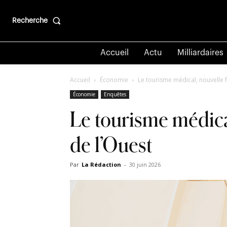
Recherche
Accueil
Actu
Milliardaires
Accueil
Économie
Le tourisme médical, nouvelle 
Économie
Enquêtes
Le tourisme médica
de l’Ouest
Par
La Rédaction
-
30 juin 2026