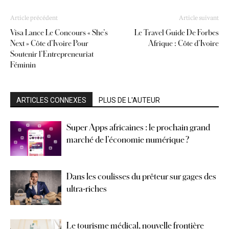
Article précédent
Article suivant
Visa Lance Le Concours « She’s
Le Travel Guide De Forbes
Next » Côte d’Ivoire Pour
Afrique : Côte d’Ivoire
Soutenir l’Entrepreneuriat
Féminin
ARTICLES CONNEXES
PLUS DE L'AUTEUR
Super Apps africaines : le prochain grand
marché de l’économie numérique ?
Dans les coulisses du prêteur sur gages des
ultra-riches
Le tourisme médical, nouvelle frontière