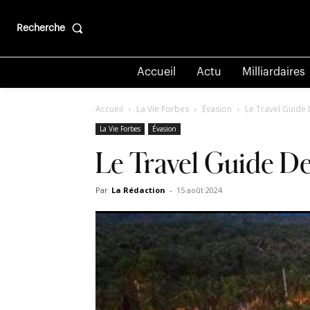
Recherche
Accueil
Actu
Milliardaires
Accueil
La Vie Forbes
Évasion
Le Travel Guide 
La Vie Forbes
Évasion
Le Travel Guide De
Par
La Rédaction
-
15 août 2024