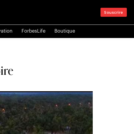
Souscrire
vation
ForbesLife
Boutique
ire