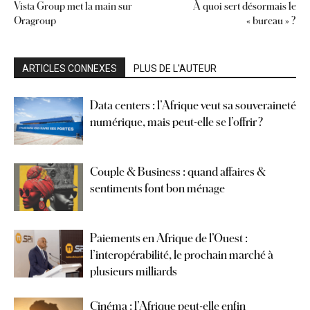
Vista Group met la main sur
À quoi sert désormais le
Oragroup
« bureau » ?
ARTICLES CONNEXES
PLUS DE L'AUTEUR
Data centers : l’Afrique veut sa souveraineté
numérique, mais peut-elle se l’offrir ?
Couple & Business : quand affaires &
sentiments font bon ménage
Paiements en Afrique de l’Ouest :
l’interopérabilité, le prochain marché à
plusieurs milliards
Cinéma : l’Afrique peut-elle enfin