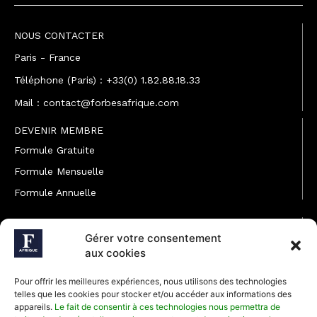
NOUS CONTACTER
Paris - France
Téléphone (Paris) : +33(0) 1.82.88.18.33
Mail : contact@forbesafrique.com
DEVENIR MEMBRE
Formule Gratuite
Formule Mensuelle
Formule Annuelle
JOINDRE L'ÉQUIPE
Gérer votre consentement
Rédaction
aux cookies
Service partenariat
Pour offrir les meilleures expériences, nous utilisons des technologies
Développement commercial
telles que les cookies pour stocker et/ou accéder aux informations des
appareils.
Le fait de consentir à ces technologies nous permettra de
Communiquer avec Forbes Afrique