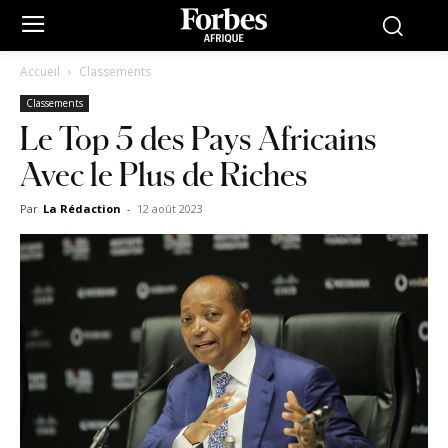
Accueil
Classements
Classements
Le Top 5 des Pays Africains
Avec le Plus de Riches
Par
La Rédaction
-
12 août 2023