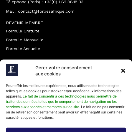
Téléphone (Paris) : +33(0) 1.82.88.18.33
Mail : contact@forbesafrique.com
DEVENIR MEMBRE
Formule Gratuite
Formule Mensuelle
Formule Annuelle
JOINDRE L'ÉQUIPE
Gérer votre consentement
Rédaction
aux cookies
Service partenariat
Pour offrir les meilleures expériences, nous utilisons des technologies
Développement commercial
telles que les cookies pour stocker et/ou accéder aux informations des
appareils.
Le fait de consentir à ces technologies nous permettra de
Communiquer avec Forbes Afrique
traiter des données telles que le comportement de navigation ou les
services aux abonnés et membres sur ce site
. Le fait de ne pas consentir
ou de retirer son consentement peut avoir un effet négatif sur certaines
Média Kit 2026
caractéristiques et fonctions.