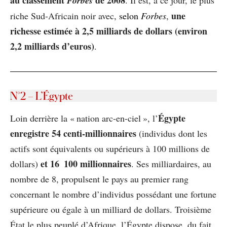
au classement
de 2008
Forbes
. Il est, à ce jour, le plus
une
riche Sud-Africain noir avec,
selon
Forbes
,
richesse estimée à 2,5 milliards de dollars (environ
2,2 milliards d’euros)
.
N°2
– L’Égypte
Égypte
Loin derrière la « nation arc-en-ciel », l’
enregistre 54 centi-millionnaires
(individus dont les
actifs sont équivalents ou supérieurs à 100 millions de
et 16 100 millionnaires
dollars)
. Ses milliardaires, au
nombre de 8, propulsent le pays au premier rang
concernant le nombre d’individus possédant une fortune
supérieure ou égale à un milliard de dollars. Troisième
État le plus peuplé d’Afrique, l’Égypte dispose, du fait