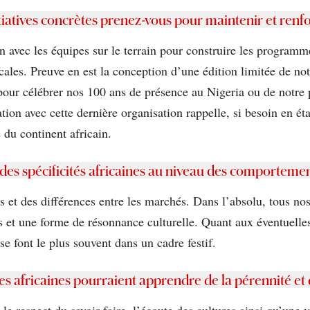
itiatives concrètes prenez-vous pour maintenir et renfo
avec les équipes sur le terrain pour construire les programmes
cales. Preuve en est la conception d’une édition limitée de n
pour célébrer nos 100 ans de présence au Nigeria ou de notre p
ion avec cette dernière organisation rappelle, si besoin en éta
 du continent africain.
 des spécificités africaines au niveau des comporteme
et des différences entre les marchés. Dans l’absolu, tous nos 
 et une forme de résonnance culturelle. Quant aux éventuelles 
e font le plus souvent dans un cadre festif.
s africaines pourraient apprendre de la pérennité et
e respect du savoir-faire, l’écoute des cultures ainsi qu’une vi