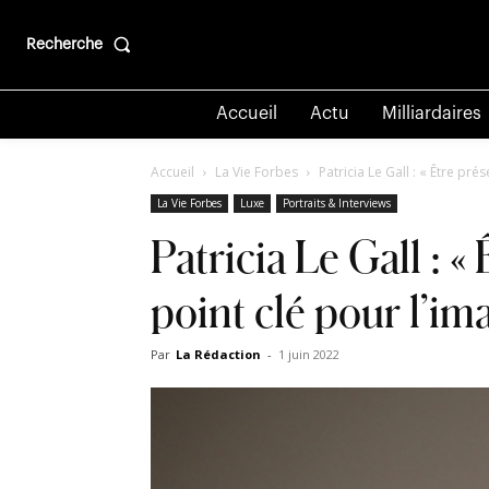
Recherche
Accueil
Actu
Milliardaires
Accueil
La Vie Forbes
Patricia Le Gall : « Être prés
La Vie Forbes
Luxe
Portraits & Interviews
Patricia Le Gall : «
point clé pour l’i
Par
La Rédaction
-
1 juin 2022