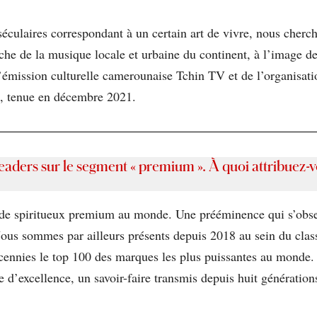
riséculaires correspondant à un certain art de vivre, nous che
roche de la musique locale et urbaine du continent, à l’image d
’émission culturelle camerounaise Tchin TV et de l’organisat
, tenue en décembre 2021.
eaders sur le segment « premium ». À quoi attribuez-vo
e spiritueux premium au monde. Une prééminence qui s’observ
 Nous sommes par ailleurs présents depuis 2018 au sein du cla
écennies le top 100 des marques les plus puissantes au monde.
 d’excellence, un savoir-faire transmis depuis huit générations