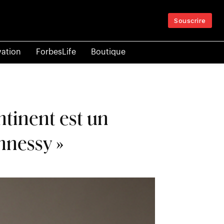
Souscrire
vation
ForbesLife
Boutique
ontinent est un
nnessy »