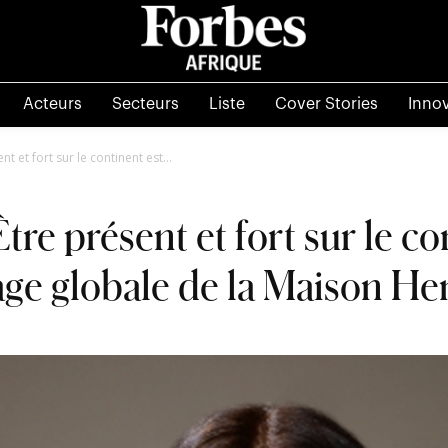
Acteurs
Secteurs
Liste
Cover Stories
Inno
ent et fort sur le continent est...
 Être présent et fort sur le c
mage globale de la Maison He