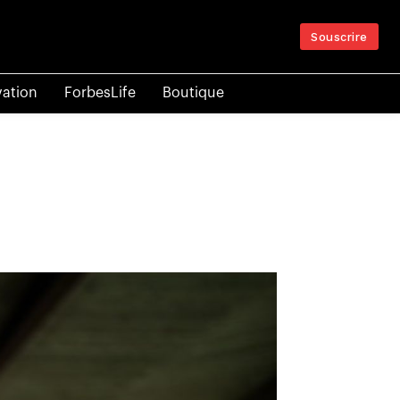
Souscrire
vation
ForbesLife
Boutique