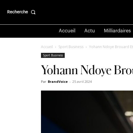
Recherche
Accueil
Actu
Milliardaires
Accueil
Sport Business
Yohann Ndoye Brouard Et
Sport Business
Yohann Ndoye Brou
Par
BrandVoice
-
25 avril 2024