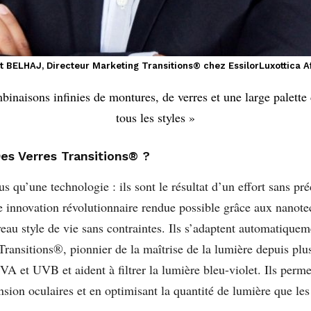
t BELHAJ, Directeur Marketing Transitions® chez EssilorLuxottica A
binaisons infinies de montures, de verres et une large palette
tous les styles »
es Verres Transitions® ?
us qu’une technologie : ils sont le résultat d’un effort sans p
 innovation révolutionnaire rendue possible grâce aux nanotec
eau style de vie sans contraintes. Ils s’adaptent automatiquem
ransitions®, pionnier de la maîtrise de la lumière depuis plus 
A et UVB et aident à filtrer la lumière bleu-violet. Ils perme
ension oculaires et en optimisant la quantité de lumière que le