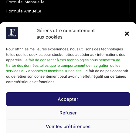
Formule Mensuelle
Formule Annuelle
JOINDRE L'ÉQUIPE
Gérer votre consentement
Rédaction
aux cookies
Service partenariat
Pour offrir les meilleures expériences, nous utilisons des technologies
Développement commercial
telles que les cookies pour stocker et/ou accéder aux informations des
appareils.
Le fait de consentir à ces technologies nous permettra de
Communiquer avec Forbes Afrique
traiter des données telles que le comportement de navigation ou les
services aux abonnés et membres sur ce site
. Le fait de ne pas consentir
ou de retirer son consentement peut avoir un effet négatif sur certaines
Média Kit 2026
caractéristiques et fonctions.
Accepter
Abonnez-vous à la newsletter de Forbes Afrique et recevez
Refuser
régulièrement nos meilleurs articles
Voir les préférences
©2026 Forbes Afrique, Tous Droits Réservés.