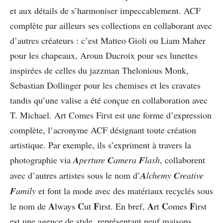
et aux détails de s’harmoniser impeccablement. ACF
complète par ailleurs ses collections en collaborant avec
d’autres créateurs : c’est Matteo Gioli ou Liam Maher
pour les chapeaux, Aroun Ducroix pour ses lunettes
inspirées de celles du jazzman Thelonious Monk,
Sebastian Dollinger pour les chemises et les cravates
tandis qu’une valise a été conçue en collaboration avec
T. Michael. Art Comes First est une forme d’expression
complète, l’acronyme ACF désignant toute création
artistique. Par exemple, ils s’expriment à travers la
photographie via
A
perture
C
amera
F
lash
, collaborent
avec d’autres artistes sous le nom d’
A
lchemy
C
reative
F
amily
et font la mode avec des matériaux recyclés sous
A
C
F
A
C
F
le nom de
lways
ut
irst. En bref,
rt
omes
irst
est une agence de style, représentant neuf maisons