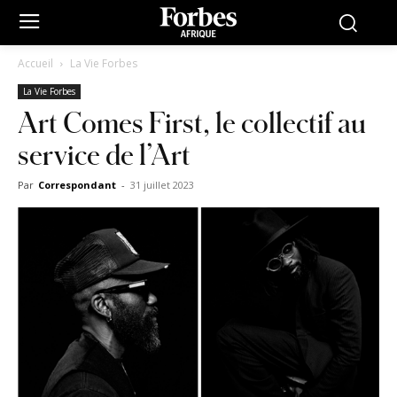
Accueil
La Vie Forbes
La Vie Forbes
Art Comes First, le collectif au
service de l’Art
Par
Correspondant
-
31 juillet 2023