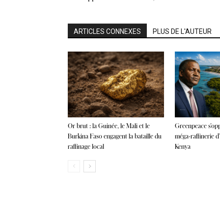
ARTICLES CONNEXES
PLUS DE L'AUTEUR
Or brut : la Guinée, le Mali et le
Greenpeace s’opp
Burkina Faso engagent la bataille du
méga-raffinerie d
raffinage local
Kenya