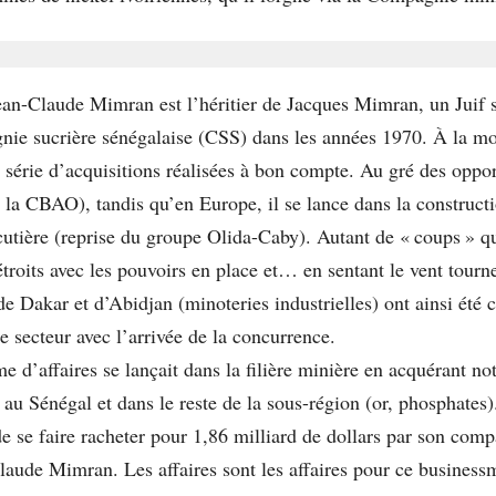
n-Claude Mimran est l’héritier de Jacques Mimran, un Juif sé
ie sucrière sénégalaise (CSS) dans les années 1970. À la mort
e série d’acquisitions réalisées à bon compte. Au gré des opport
e la CBAO), tandis qu’en Europe, il se lance dans la construct
ière (reprise du groupe Olida-Caby). Autant de « coups » qu’i
étroits avec les pouvoirs en place et… en sentant le vent tourne
e Dakar et d’Abidjan (minoteries industrielles) ont ainsi été
e secteur avec l’arrivée de la concurrence.
me d’affaires se lançait dans la filière minière en acquérant
on au Sénégal et dans le reste de la sous-région (or, phosphates
 se faire racheter pour 1,86 milliard de dollars par son compa
Claude Mimran. Les affaires sont les affaires pour ce businessm