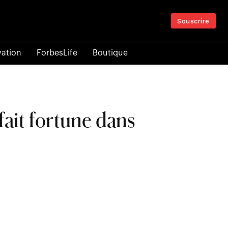
Souscrire
vation
ForbesLife
Boutique
fait fortune dans