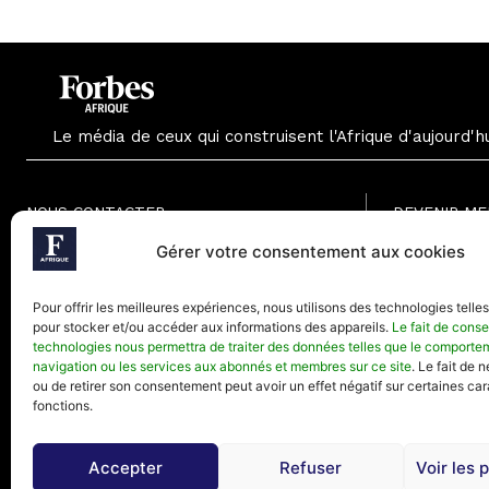
Le média de ceux qui construisent l'Afrique d'aujourd'h
NOUS CONTACTER
DEVENIR M
Formule Grat
Gérer votre consentement aux cookies
Paris - France
Formule Men
Téléphone (Paris) : +33(0) 1.82.88.18.33
Formule Annu
Pour offrir les meilleures expériences, nous utilisons des technologies telle
Mail : contact@forbesafrique.com
pour stocker et/ou accéder aux informations des appareils.
Le fait de conse
technologies nous permettra de traiter des données telles que le comporte
navigation ou les services aux abonnés et membres sur ce site
. Le fait de 
ou de retirer son consentement peut avoir un effet négatif sur certaines car
fonctions.
Accepter
Refuser
Voir les 