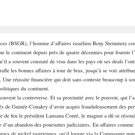
ces (BSGR), l’homme d’affaires israélien Beny Steinmetz co
ne le continent depuis près de quatre décennies pour fournir l’
qu’il a souvent constaté de visu dans les pays où ses deals 
 rafle les bonnes affaires à tour de bras, jusqu’à se voir attrib
s. Une réussite financière qui doit sans conteste beaucoup à s
olitiques du continent.
souvent la controverse. Et sa proximité avec le pouvoir, qui l’
rités de Guinée-Conakry d’avoir acquis frauduleusement des p
 de feu le président Lansana Conté, le magnat a dû se résoudr
ge d’un abandon des poursuites judiciaires. En affaires comme 
mines de nickel ivoiriennes, qu’il lorgne via la Compagnie min