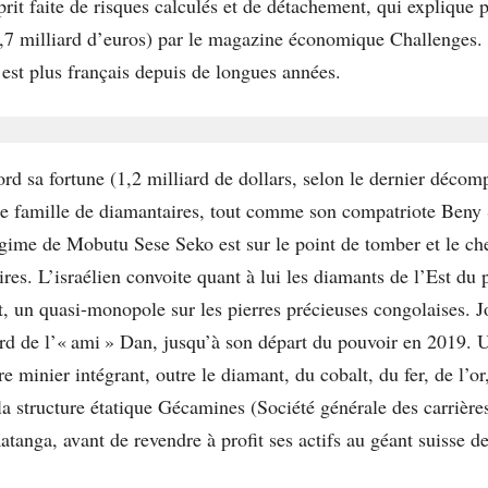
prit faite de risques calculés et de détachement, qui explique 
1,7 milliard d’euros) par le magazine économique Challenges. 
n’est plus français depuis de longues années.
ord sa fortune (1,2 milliard de dollars, selon le dernier déco
 famille de diamantaires, tout comme son compatriote Beny S
gime de Mobutu Sese Seko est sur le point de tomber et le ch
es. L’israélien convoite quant à lui les diamants de l’Est du p
t, un quasi-monopole sur les pierres précieuses congolaises. 
gard de l’« ami » Dan, jusqu’à son départ du pouvoir en 2019. U
e minier intégrant, outre le diamant, du cobalt, du fer, de l’o
 structure étatique Gécamines (Société générale des carrières
atanga, avant de revendre à profit ses actifs au géant suisse 