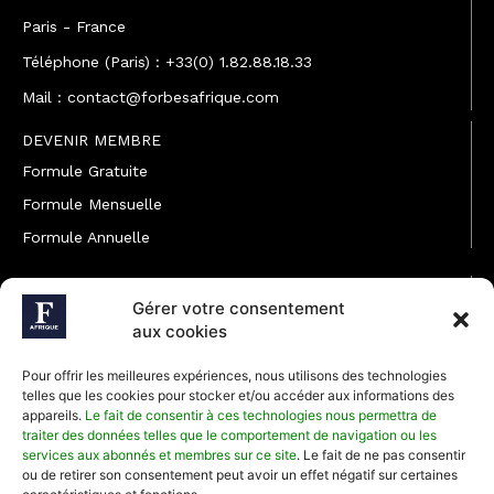
Paris - France
Téléphone (Paris) : +33(0) 1.82.88.18.33
Mail : contact@forbesafrique.com
DEVENIR MEMBRE
Formule Gratuite
Formule Mensuelle
Formule Annuelle
JOINDRE L'ÉQUIPE
Gérer votre consentement
Rédaction
aux cookies
Service partenariat
Pour offrir les meilleures expériences, nous utilisons des technologies
Développement commercial
telles que les cookies pour stocker et/ou accéder aux informations des
appareils.
Le fait de consentir à ces technologies nous permettra de
Communiquer avec Forbes Afrique
traiter des données telles que le comportement de navigation ou les
services aux abonnés et membres sur ce site
. Le fait de ne pas consentir
ou de retirer son consentement peut avoir un effet négatif sur certaines
Média Kit 2026