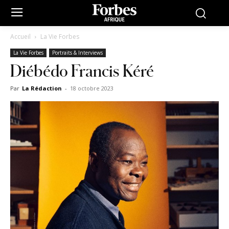
Accueil
La Vie Forbes
La Vie Forbes
Portraits & Interviews
Diébédo Francis Kéré
Par
La Rédaction
-
18 octobre 2023