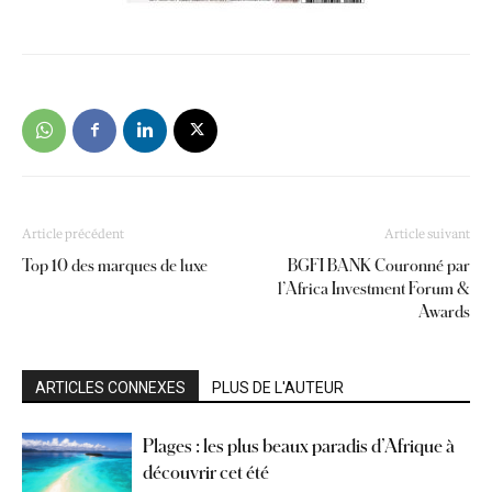
Article précédent
Article suivant
Top 10 des marques de luxe
BGFI BANK Couronné par
l’Africa Investment Forum &
Awards
ARTICLES CONNEXES
PLUS DE L'AUTEUR
Plages : les plus beaux paradis d’Afrique à
découvrir cet été