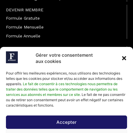
DEVENIR MEMBRE
Formule Gratuite
Formule Mensuelle
Formule Annuelle
JOINDRE L'ÉQUIPE
Gérer votre consentement
Rédaction
aux cookies
Service partenariat
Pour offrir les meilleures expériences, nous utilisons des technologies
Développement commercial
telles que les cookies pour stocker et/ou accéder aux informations des
appareils.
Le fait de consentir à ces technologies nous permettra de
Communiquer avec Forbes Afrique
traiter des données telles que le comportement de navigation ou les
services aux abonnés et membres sur ce site
. Le fait de ne pas consentir
ou de retirer son consentement peut avoir un effet négatif sur certaines
Média Kit 2026
caractéristiques et fonctions.
Accepter
Abonnez-vous à la newsletter de Forbes Afrique et recevez