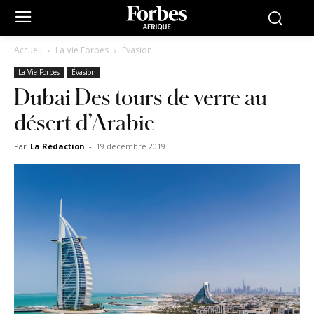
Accueil
La Vie Forbes
Évasion
La Vie Forbes
Évasion
Dubai Des tours de verre au
désert d’Arabie
Par
La Rédaction
-
19 décembre 2019