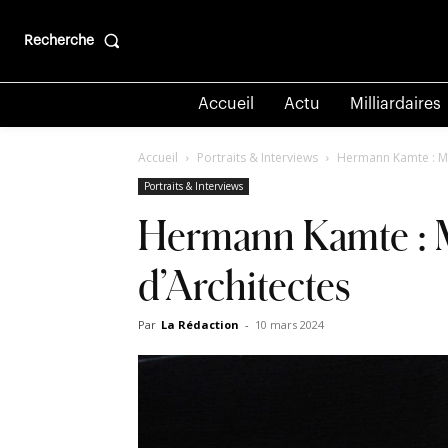
Recherche
Accueil
Actu
Milliardaires
Accueil
Portraits & Interviews
Hermann Kamte : Mo
Portraits & Interviews
Hermann Kamte : M
d’Architectes
Par
La Rédaction
-
10 mars 2024