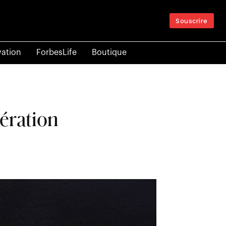
Souscrire
vation
ForbesLife
Boutique
ération