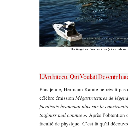
The Forgotten: Dead or Alive (« Les oubliés 
L’Architecte Qui Voulait Devenir Ing
Plus jeune, Hermann Kamte ne rêvait pas de 
célèbre émission
Mégastructures de légen
focalisais beaucoup plus sur la constructio
toujours mal connue ».
Après l’obtention d
faculté de physique. C’est là qu’il découv