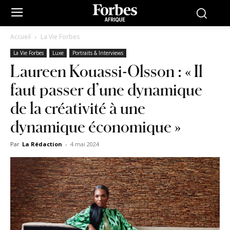
Accueil
La Vie Forbes
La Vie Forbes
Luxe
Portraits & Interviews
Laureen Kouassi-Olsson : « Il
faut passer d’une dynamique
de la créativité à une
dynamique économique »
Par
La Rédaction
-
4 mai 2024