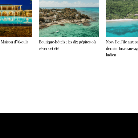
 la Maison d’Akoula
Boutique-hôtels : les dix pépites où
Nosy Be, l’île aux p
rêver cet été
dernier luxe sauvag
Indien