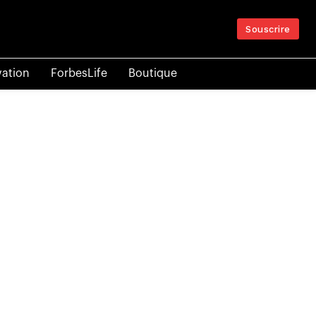
Souscrire
vation
ForbesLife
Boutique