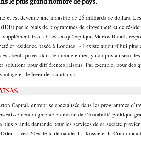
ans le plus grand nombre de pays.
té et est devenue une industrie de 26 milliards de dollars. L
rs (IDE) par le biais de programmes de citoyenneté et de réside
us supplémentaires.» C’est ce qu’explique Marios Rafail, re
nneté et résidence basée à Londres. «Il existe aujourd’hui plu
a des clients privés dans le monde entier, y compris au sein des
s solutions pour diff érentes raisons. Par exemple, pour des qu
avantage et de lever des capitaux.»
 VISAS
n Capital, entreprise spécialisée dans les programmes d’inve
’investissement augmente en raison de l’instabilité politique g
 plus grande demande pour les services de sa société provient
enOrient, avec 20% de la demande. La Russie et la Communaut