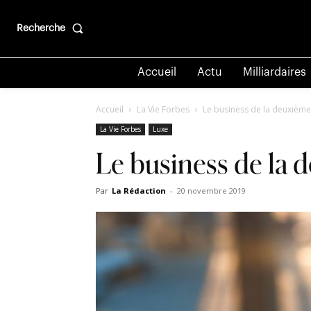
Recherche
Accueil
Actu
Milliardaires
Accueil
La Vie Forbes
Le business de la deuxième
La Vie Forbes
Luxe
Le business de la 
Par
La Rédaction
-
20 novembre 2019