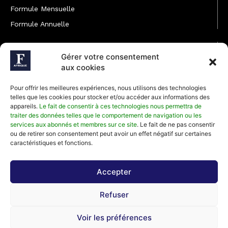
Formule Mensuelle
Formule Annuelle
JOINDRE L'ÉQUIPE
Gérer votre consentement
Rédaction
aux cookies
Service partenariat
Pour offrir les meilleures expériences, nous utilisons des technologies
Développement commercial
telles que les cookies pour stocker et/ou accéder aux informations des
appareils.
Le fait de consentir à ces technologies nous permettra de
Communiquer avec Forbes Afrique
traiter des données telles que le comportement de navigation ou les
services aux abonnés et membres sur ce site
. Le fait de ne pas consentir
ou de retirer son consentement peut avoir un effet négatif sur certaines
Média Kit 2026
caractéristiques et fonctions.
Accepter
Abonnez-vous à la newsletter de Forbes Afrique et recevez
Refuser
régulièrement nos meilleurs articles
Voir les préférences
©2026 Forbes Afrique, Tous Droits Réservés.