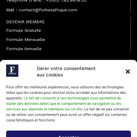
Téléphone (Paris) : +33(0) 1.82.88.18.33
Mail : contact@forbesafrique.com
DEVENIR MEMBRE
Formule Gratuite
Formule Mensuelle
Formule Annuelle
JOINDRE L'ÉQUIPE
Gérer votre consentement
Rédaction
aux cookies
Service partenariat
Pour offrir les meilleures expériences, nous utilisons des technologies
Développement commercial
telles que les cookies pour stocker et/ou accéder aux informations des
appareils.
Le fait de consentir à ces technologies nous permettra de
Communiquer avec Forbes Afrique
traiter des données telles que le comportement de navigation ou les
services aux abonnés et membres sur ce site
. Le fait de ne pas consentir
ou de retirer son consentement peut avoir un effet négatif sur certaines
Média Kit 2026
caractéristiques et fonctions.