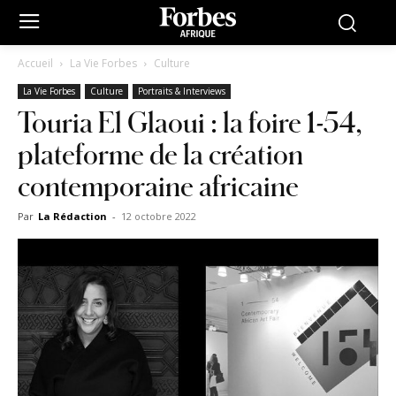
Accueil
La Vie Forbes
Culture
La Vie Forbes
Culture
Portraits & Interviews
Touria El Glaoui : la foire 1-54,
plateforme de la création
contemporaine africaine
Par
La Rédaction
-
12 octobre 2022