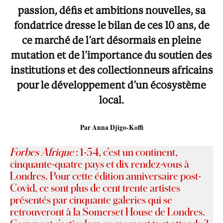
passion, défis et ambitions nouvelles, sa
fondatrice dresse le bilan de ces 10 ans, de
ce marché de l’art désormais en pleine
mutation et de l’importance du soutien des
institutions et des collectionneurs africains
pour le développement d’un écosystème
local.
Par Anna Djigo-Koffi
Forbes Afrique
: 1-54, c’est un continent,
cinquante-quatre pays et dix rendez-vous à
Londres. Pour cette édition anniversaire post-
Covid, ce sont plus de cent trente artistes
présentés par cinquante galeries qui se
retrouveront à la Somerset House de Londres.