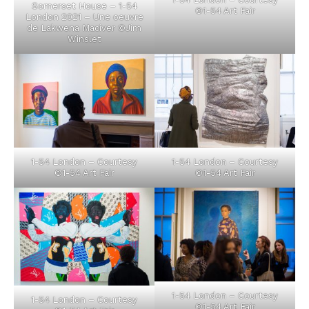
Somerset House – 1-54
©1-54 Art Fair
London 2021 – Une oeuvre
de Lakwena Maciver ©Jim
Winslet
1-54 London – Courtesy
1-54 London – Courtesy
©1-54 Art Fair
©1-54 Art Fair
1-54 London – Courtesy
1-54 London – Courtesy
©1-54 Art Fair