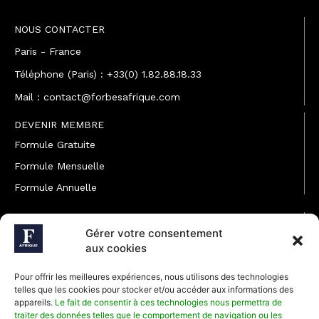
NOUS CONTACTER
Paris - France
Téléphone (Paris) : +33(0) 1.82.88.18.33
Mail : contact@forbesafrique.com
DEVENIR MEMBRE
Formule Gratuite
Formule Mensuelle
Formule Annuelle
JOINDRE L'ÉQUIPE
Gérer votre consentement
Rédaction
aux cookies
Service partenariat
Pour offrir les meilleures expériences, nous utilisons des technologies
Développement commercial
telles que les cookies pour stocker et/ou accéder aux informations des
appareils.
Le fait de consentir à ces technologies nous permettra de
Communiquer avec Forbes Afrique
traiter des données telles que le comportement de navigation ou les