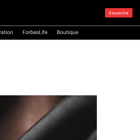
Souscrire
vation
ForbesLife
Boutique