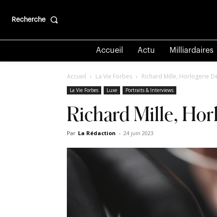
Recherche
Accueil
Actu
Milliardaires
Accueil
La Vie Forbes
Richard Mille, Horlogerie D
La Vie Forbes
Luxe
Portraits & Interviews
Richard Mille, Hor
Par
La Rédaction
-
24 juin 2023