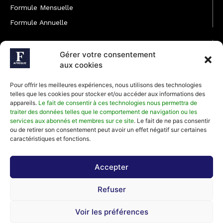
Formule Mensuelle
Formule Annuelle
JOINDRE L'ÉQUIPE
Gérer votre consentement
Rédaction
aux cookies
Service partenariat
Pour offrir les meilleures expériences, nous utilisons des technologies
Développement commercial
telles que les cookies pour stocker et/ou accéder aux informations des
appareils.
Le fait de consentir à ces technologies nous permettra de
Communiquer avec Forbes Afrique
traiter des données telles que le comportement de navigation ou les
services aux abonnés et membres sur ce site
. Le fait de ne pas consentir
ou de retirer son consentement peut avoir un effet négatif sur certaines
Média Kit 2026
caractéristiques et fonctions.
Accepter
Abonnez-vous à la newsletter de Forbes Afrique et recevez
Refuser
régulièrement nos meilleurs articles
Voir les préférences
©2026 Forbes Afrique, Tous Droits Réservés.