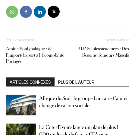
Article précédent
Article suivant
Amine Boulghalaghe : de
BTP & Infrastructures : Des
l’Import-Export à l’Écomobilité
Besoins Toujours Massifs
Partagée
ARTICLES CONNEXES
PLUS DE L'AUTEUR
Afrique du Sud : le groupe bancaire Capitec
change de raison sociale
La Côte d’Ivoire lance un plan de plus 1
000 milliards de francs CFA pour