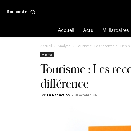
Recherche
Accueil
Actu
Milliardaires
Accueil
Analyse
Tourisme : Les recettes du Bénin 
Analyse
Tourisme : Les rec
différence
Par
La Rédaction
-
20 octobre 2023