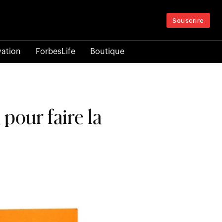
Souscrire
vation
ForbesLife
Boutique
pour faire la