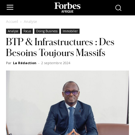
Accueil
Analyse
Analyse
Focus
Doing Business
Immobilier
BTP & Infrastructures : Des
Besoins Toujours Massifs
Par
La Rédaction
-
2 septembre 2024