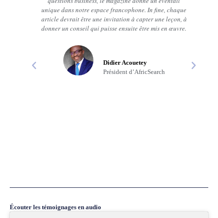
e disait
questions business, le magazine donne un éventail
tra
perds
unique dans notre espace francophone. In fine, chaque
e
ans que
article devrait être une invitation à capter une leçon, à
 appris
donner un conseil qui puisse ensuite être mis en œuvre.
, à la
qué des
 et les
Didier Acouetey
 Il y a
Président d’AfricSearch
unesse
s. J’ai
ident de
unaise
Écouter les témoignages en audio