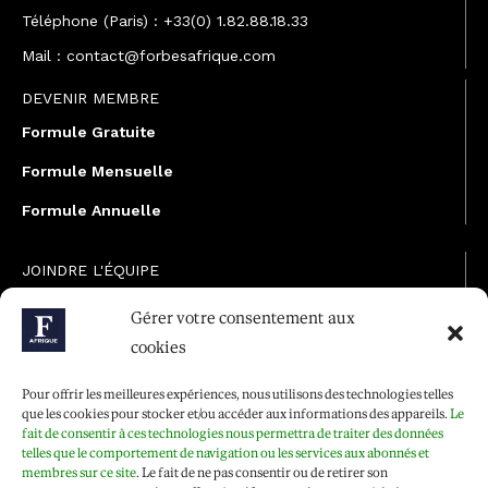
Téléphone (Paris) : +33(0) 1.82.88.18.33
Mail : contact@forbesafrique.com
DEVENIR MEMBRE
Formule Gratuite
Formule Mensuelle
Formule Annuelle
JOINDRE L'ÉQUIPE
Rédaction
Gérer votre consentement aux
cookies
Service partenariat
Développement commercial
Pour offrir les meilleures expériences, nous utilisons des technologies telles
que les cookies pour stocker et/ou accéder aux informations des appareils.
Le
Communiquer avec Forbes Afrique
fait de consentir à ces technologies nous permettra de traiter des données
telles que le comportement de navigation ou les services aux abonnés et
membres sur ce site
. Le fait de ne pas consentir ou de retirer son