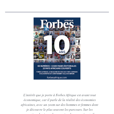
Une
L’intérêt que je porte à Forbes Afrique est avant tout
 aussi,
économique, car il parle de la réalité des économies
mag
s, cette
africaines, avec un zoom sur des hommes et femmes dont
h
ements
je découvre le plus souvent les parcours. Sur les
d