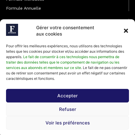
Formule Annuelle
JOINDRE L'ÉQUIPE
Gérer votre consentement
Rédaction
aux cookies
Service partenariat
Pour offrir les meilleures expériences, nous utilisons des technologies
Développement commercial
telles que les cookies pour stocker et/ou accéder aux informations des
appareils.
Le fait de consentir à ces technologies nous permettra de
Communiquer avec Forbes Afrique
traiter des données telles que le comportement de navigation ou les
services aux abonnés et membres sur ce site
. Le fait de ne pas consentir
ou de retirer son consentement peut avoir un effet négatif sur certaines
Média Kit 2026
caractéristiques et fonctions.
Accepter
Abonnez-vous à la newsletter de Forbes Afrique et recevez
Refuser
régulièrement nos meilleurs articles
Voir les préférences
©2026 Forbes Afrique, Tous Droits Réservés.