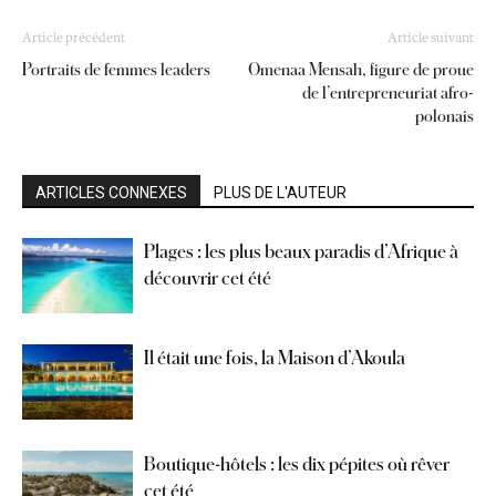
Article précédent
Article suivant
Portraits de femmes leaders
Omenaa Mensah, figure de proue
de l’entrepreneuriat afro-
polonais
ARTICLES CONNEXES
PLUS DE L'AUTEUR
Plages : les plus beaux paradis d’Afrique à
découvrir cet été
Il était une fois, la Maison d’Akoula
Boutique-hôtels : les dix pépites où rêver
cet été