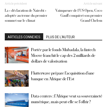
Article précédent
Article suivant
La « déclaration de Nairobi »
Vainqueure de l’US Open, Coco
adoptée au terme du premier
Gauff conquiert son premier
sommet sur le climat
Grand Chelem
ARTICLES CONNEXES
PLUS DE L'AUTEUR
Portée par le fonds Mubadala, la fintech
Moove franchit le cap des 2 milliards de
dollars de valorisation
Flutterwave prépare l’acquisition d’une
banque en Afrique de l’Est
Data centers : l’Afrique veut sa souveraineté
numérique, mais peut-elle se l’offrir ?