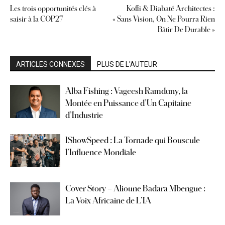
Les trois opportunités clés à
Koffi & Diabaté Architectes :
saisir à la COP27
« Sans Vision, On Ne Pourra Rien
Bâtir De Durable »
ARTICLES CONNEXES
PLUS DE L'AUTEUR
Alba Fishing : Vageesh Ramduny, la
Montée en Puissance d’Un Capitaine
d’Industrie
IShowSpeed : La Tornade qui Bouscule
l’Influence Mondiale
Cover Story – Alioune Badara Mbengue :
La Voix Africaine de L’IA