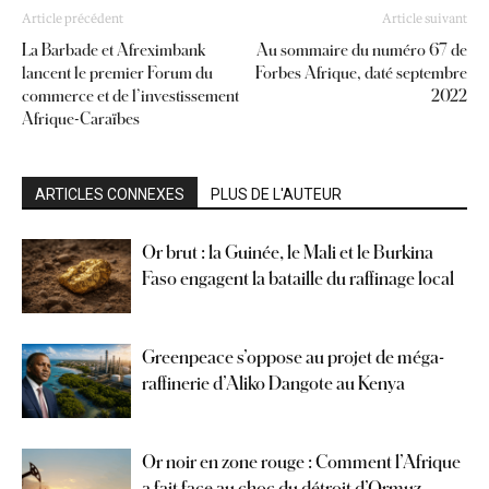
Article précédent
Article suivant
La Barbade et Afreximbank
Au sommaire du numéro 67 de
lancent le premier Forum du
Forbes Afrique, daté septembre
commerce et de l’investissement
2022
Afrique-Caraïbes
ARTICLES CONNEXES
PLUS DE L'AUTEUR
Or brut : la Guinée, le Mali et le Burkina
Faso engagent la bataille du raffinage local
Greenpeace s’oppose au projet de méga-
raffinerie d’Aliko Dangote au Kenya
Or noir en zone rouge : Comment l’Afrique
a fait face au choc du détroit d’Ormuz