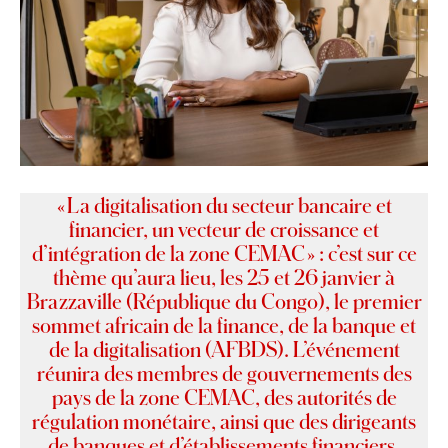
« La digitalisation du secteur bancaire et
financier, un vecteur de croissance et
d’intégration de la zone CEMAC » : c’est sur ce
thème qu’aura lieu, les 25 et 26 janvier à
Brazzaville (République du Congo), le premier
sommet africain de la finance, de la banque et
de la digitalisation (AFBDS). L’événement
réunira des membres de gouvernements des
pays de la zone CEMAC, des autorités de
régulation monétaire, ainsi que des dirigeants
de banques et d’établissements financiers.