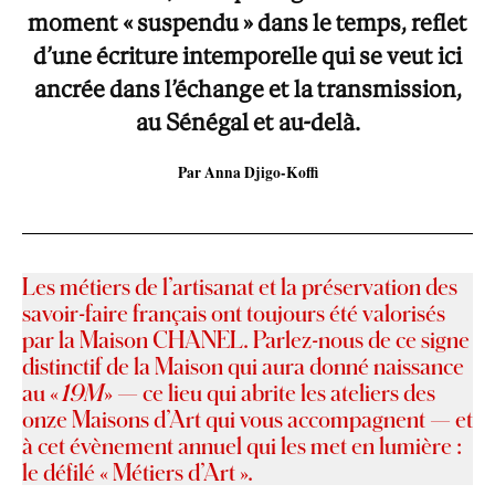
moment « suspendu » dans le temps, reflet
d’une écriture intemporelle qui se veut ici
ancrée dans l’échange et la transmission,
au Sénégal et au-delà.
Par Anna Djigo-Koffi
Les métiers de l’artisanat et la préservation des
savoir-faire français ont toujours été valorisés
par la Maison CHANEL. Parlez-nous de ce signe
distinctif de la Maison qui aura donné naissance
au «
19M
» — ce lieu qui abrite les ateliers des
onze Maisons d’Art qui vous accompagnent — et
à cet évènement annuel qui les met en lumière :
le défilé « Métiers d’Art ».