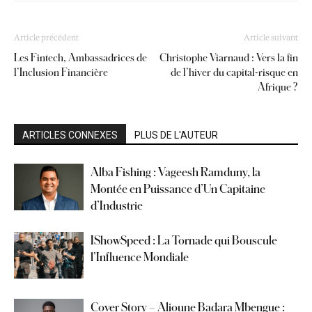
Article précédent
Article suivant
Les Fintech, Ambassadrices de
Christophe Viarnaud : Vers la fin
l’Inclusion Financière
de l’hiver du capital-risque en
Afrique ?
ARTICLES CONNEXES
PLUS DE L'AUTEUR
Alba Fishing : Vageesh Ramduny, la
Montée en Puissance d’Un Capitaine
d’Industrie
IShowSpeed : La Tornade qui Bouscule
l’Influence Mondiale
Cover Story – Alioune Badara Mbengue :