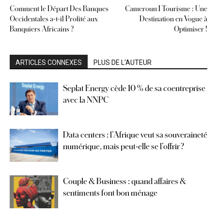
Comment le Départ Des Banques
Cameroun I Tourisme : Une
Occidentales a-t-il Profité aux
Destination en Vogue à
Banquiers Africains ?
Optimiser !
ARTICLES CONNEXES
PLUS DE L'AUTEUR
Seplat Energy cède 10 % de sa coentreprise
avec la NNPC
Data centers : l’Afrique veut sa souveraineté
numérique, mais peut-elle se l’offrir ?
Couple & Business : quand affaires &
sentiments font bon ménage