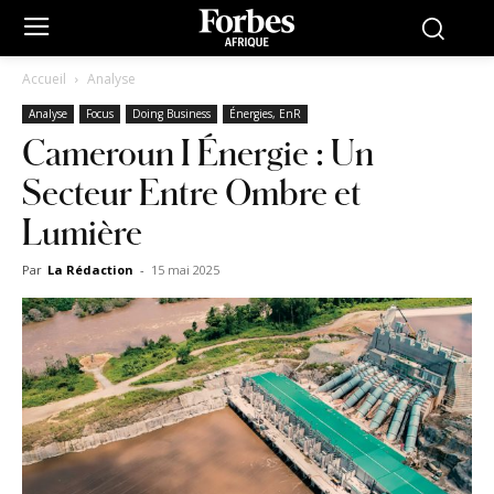
Accueil
Analyse
Analyse
Focus
Doing Business
Énergies, EnR
Cameroun I Énergie : Un
Secteur Entre Ombre et
Lumière
Par
La Rédaction
-
15 mai 2025