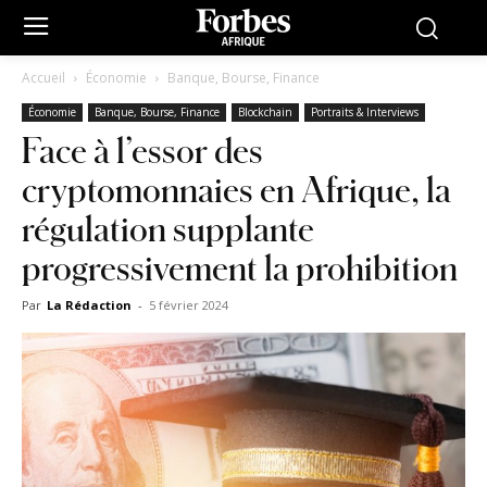
Accueil
Économie
Banque, Bourse, Finance
Économie
Banque, Bourse, Finance
Blockchain
Portraits & Interviews
Face à l’essor des
cryptomonnaies en Afrique, la
régulation supplante
progressivement la prohibition
Par
La Rédaction
-
5 février 2024