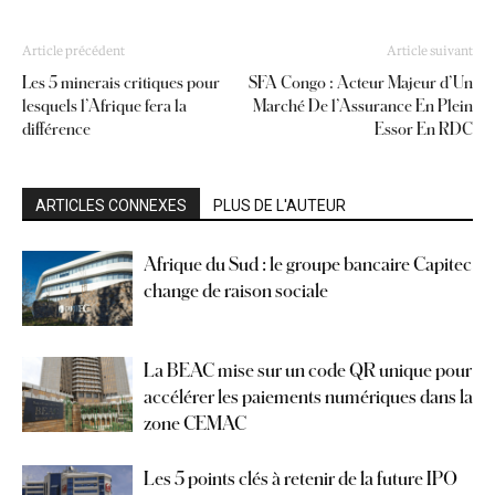
Article précédent
Article suivant
Les 5 minerais critiques pour
SFA Congo : Acteur Majeur d’Un
lesquels l’Afrique fera la
Marché De l’Assurance En Plein
différence
Essor En RDC
ARTICLES CONNEXES
PLUS DE L'AUTEUR
Afrique du Sud : le groupe bancaire Capitec
change de raison sociale
La BEAC mise sur un code QR unique pour
accélérer les paiements numériques dans la
zone CEMAC
Les 5 points clés à retenir de la future IPO