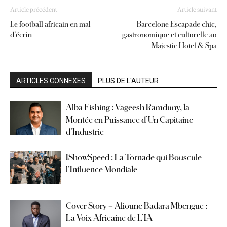
Article précédent
Article suivant
Le football africain en mal
Barcelone Escapade chic,
d’écrin
gastronomique et culturelle au
Majestic Hotel & Spa
ARTICLES CONNEXES
PLUS DE L'AUTEUR
Alba Fishing : Vageesh Ramduny, la
Montée en Puissance d’Un Capitaine
d’Industrie
IShowSpeed : La Tornade qui Bouscule
l’Influence Mondiale
Cover Story – Alioune Badara Mbengue :
La Voix Africaine de L’IA