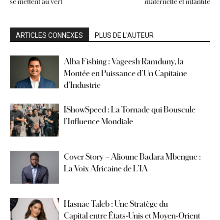
se mettent au vert
maternelle et infantile
ARTICLES CONNEXES
PLUS DE L'AUTEUR
Alba Fishing : Vageesh Ramduny, la
Montée en Puissance d’Un Capitaine
d’Industrie
IShowSpeed : La Tornade qui Bouscule
l’Influence Mondiale
Cover Story – Alioune Badara Mbengue :
La Voix Africaine de L’IA
Hasnae Taleb : Une Stratège du
Capital entre États-Unis et Moyen-Orient