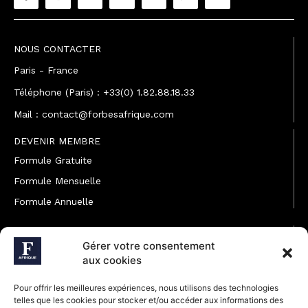
NOUS CONTACTER
Paris - France
Téléphone (Paris) : +33(0) 1.82.88.18.33
Mail : contact@forbesafrique.com
DEVENIR MEMBRE
Formule Gratuite
Formule Mensuelle
Formule Annuelle
JOINDRE L'ÉQUIPE
Gérer votre consentement
Rédaction
aux cookies
Service partenariat
Pour offrir les meilleures expériences, nous utilisons des technologies
Développement commercial
telles que les cookies pour stocker et/ou accéder aux informations des