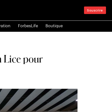
Souscrire
vation
ForbesLife
Boutique
 Lice pour