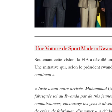
Une Voiture de Sport Made in Rwan
Soutenant cette vision, la FIA a dévoilé u
Une initiative qui, selon le président rwan
continent ».
« Juste avant notre arrivée, Muhammad
(l
fabriquée ici au Rwanda par de très jeunes
connaissances, encourage les gens à dévelo
de créer, de fabriquer, d’innover »,
a décla