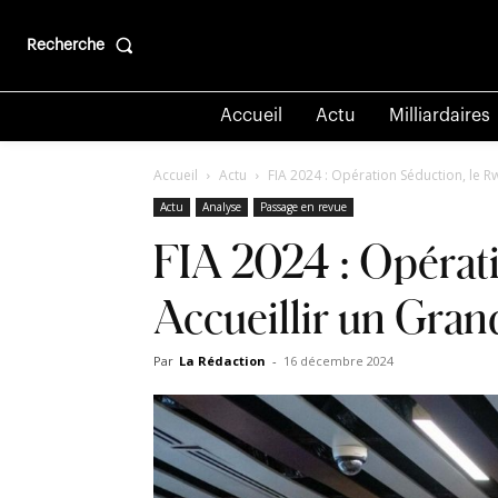
Recherche
Accueil
Actu
Milliardaires
Accueil
Actu
FIA 2024 : Opération Séduction, le Rw
Actu
Analyse
Passage en revue
FIA 2024 : Opérati
Accueillir un Gran
Par
La Rédaction
-
16 décembre 2024