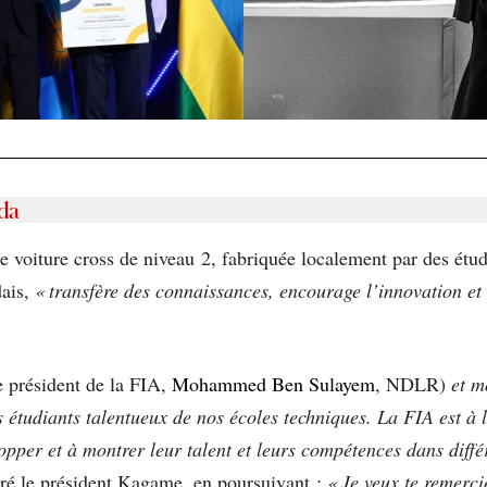
da
ne voiture cross de niveau 2, fabriquée localement par des étu
dais,
« transfère des connaissances, encourage l’innovation et
e président de la FIA,
Mohammed Ben Sulayem
, NDLR)
et mo
 étudiants talentueux de nos écoles techniques. La FIA est à l
pper et à montrer leur talent et leurs compétences dans différ
ré le président Kagame, en poursuivant :
« Je veux te remerc