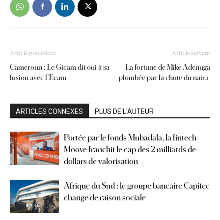
Article précédent
Article suivant
Cameroun : Le Gicam dit oui à sa
La fortune de Mike Adenuga
fusion avec l’Ecam
plombée par la chute du naira
ARTICLES CONNEXES
PLUS DE L'AUTEUR
Portée par le fonds Mubadala, la fintech
Moove franchit le cap des 2 milliards de
dollars de valorisation
Afrique du Sud : le groupe bancaire Capitec
change de raison sociale