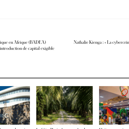
ique en Afrique (BADEA)
Nathalie Kienga : « La cybercrim
ntroduction de capital exigible