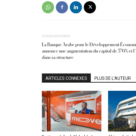
Article précédent
La Banque Arabe pour le Développement Économ
annonce une augmentation du capital de 376% et l’i
dans sa structure
ARTICLES CONNEXES
PLUS DE L'AUTEUR