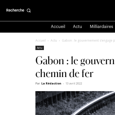
Recherche
Accueil
Actu
Milliardaires
Accueil
Actu
Gabon : le gouvernement s’engage po
Actu
Gabon : le gouvern
chemin de fer
Par
La Rédaction
-
13 avril 2022