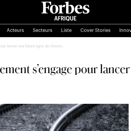
Acteurs
Secteurs
Liste
Cover Stories
Inno
ur lancer une future ligne de chemin...
ement s’engage pour lancer 