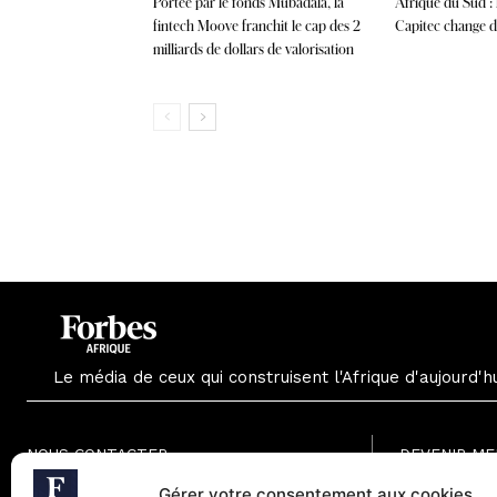
Portée par le fonds Mubadala, la
Afrique du Sud :
fintech Moove franchit le cap des 2
Capitec change de
milliards de dollars de valorisation
Le média de ceux qui construisent l'Afrique d'aujourd'h
NOUS CONTACTER
DEVENIR M
Formule Grat
Gérer votre consentement aux cookies
Paris - France