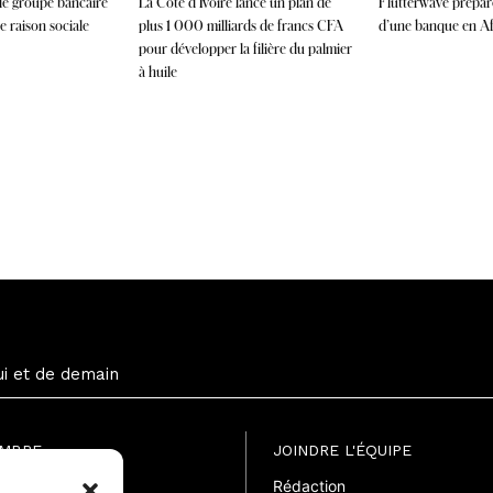
 le groupe bancaire
La Côte d’Ivoire lance un plan de
Flutterwave prépare
 raison sociale
plus 1 000 milliards de francs CFA
d’une banque en Afr
pour développer la filière du palmier
à huile
ui et de demain
EMBRE
JOINDRE L'ÉQUIPE
Rédaction
uite