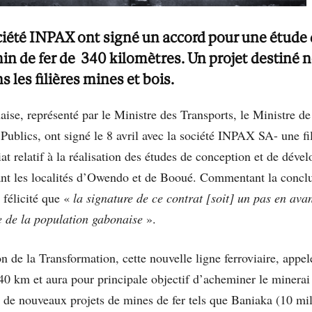
ciété INPAX ont signé un accord pour une étude de
min de fer de 340 kilomètres. Un projet destin
les filières mines et bois.
e, représenté par le Ministre des Transports, le Ministre de 
Publics, ont signé le 8 avril avec la société INPAX SA- une f
t relatif à la réalisation des études de conception et de déve
ant les localités d’Owendo et de Booué. Commentant la conclu
élicité que «
la signature de ce contrat [soit] un pas en ava
e de la population gabonaise
».
tion de la Transformation, cette nouvelle ligne ferroviair
0 km et aura pour principale objectif d’acheminer le minerai d
e nouveaux projets de mines de fer tels que Baniaka (10 mil