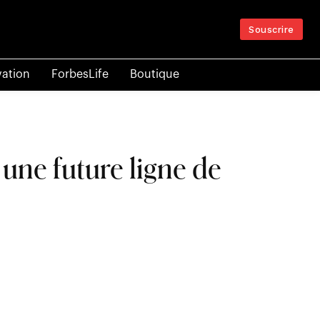
Souscrire
vation
ForbesLife
Boutique
une future ligne de