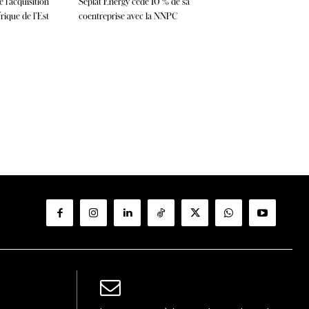
 l’acquisition
Seplat Energy cède 10 % de sa
ique de l’Est
coentreprise avec la NNPC