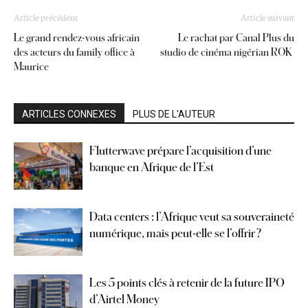
Article précédent
Article suivant
Le grand rendez-vous africain
Le rachat par Canal Plus du
des acteurs du family office à
studio de cinéma nigérian ROK
Maurice
ARTICLES CONNEXES
PLUS DE L'AUTEUR
Flutterwave prépare l’acquisition d’une
banque en Afrique de l’Est
Data centers : l’Afrique veut sa souveraineté
numérique, mais peut-elle se l’offrir ?
Les 5 points clés à retenir de la future IPO
d’Airtel Money