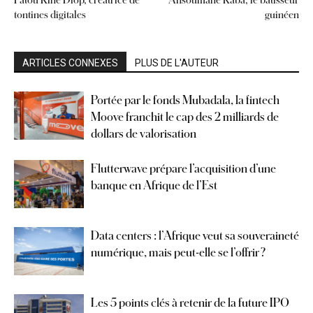
tontines digitales
guinéen
ARTICLES CONNEXES
PLUS DE L'AUTEUR
Portée par le fonds Mubadala, la fintech
Moove franchit le cap des 2 milliards de
dollars de valorisation
Flutterwave prépare l’acquisition d’une
banque en Afrique de l’Est
Data centers : l’Afrique veut sa souveraineté
numérique, mais peut-elle se l’offrir ?
Les 5 points clés à retenir de la future IPO